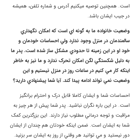
است. همچنین توصیه می‎کنیم آدرس و شماره تلفن، همیشه
در جیب ایشان باشد.
وضعيت خانواده ما به گونه اي است که امکان نگهداري
سالمندمان در منزل وجود ندارد ولي احساسات خودمان و
خود او در اين زمينه تا حدودي مشکل ساز شده است. پدر ما
به دليل شکستگي لگن امکان تحرک ندارد و ما نيز به خاطر
اينکه کار مي کنيم در ساعات روز در منزل نيستيم و اين
وضعيت نمي تواند ادامه پيدا کند. آيا شما پيشنهادي داريد؟
احساسات شما و ايشان کاملا قابل درک و احترام برانگيز
است. در اين باره نگران نباشيد. پدر شما پيش از هر چيز به
مراقبت و توجه درماني مطلوب نياز دارند. اين بزرگترين کمک
شما به ايشان است. ضمن اينکه خودتان هم چندان از ايشان
دور نيستيد و مي توانيد هر وقتي از روز به ايشان سر بزنيد.