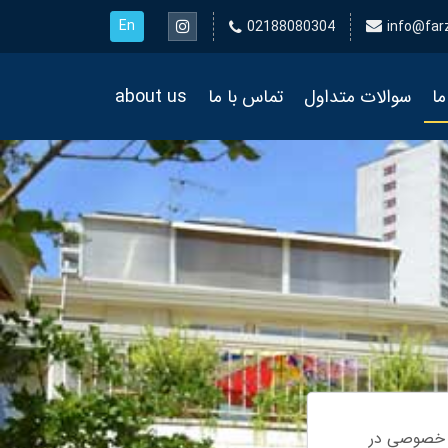
En
02188080304
info@far
ما
سوالات متداول
تماس با ما
about us
ن خصوصی در